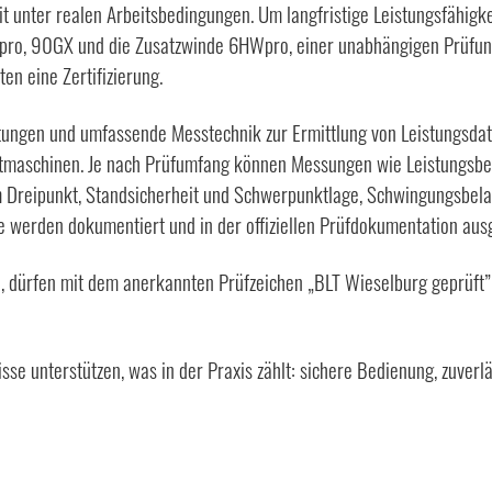
eit unter realen Arbeitsbedingungen. Um langfristige Leistungsfähigk
Hpro, 90GX und die Zusatzwinde 6HWpro, einer unabhängigen Prüfung
ten eine Zertifizierung.
htungen und umfassende Messtechnik zur Ermittlung von Leistungsda
tmaschinen. Je nach Prüfumfang können Messungen wie Leistungsbeda
 am Dreipunkt, Standsicherheit und Schwerpunktlage, Schwingungsbe
se werden dokumentiert und in der offiziellen Prüfdokumentation au
en, dürfen mit dem anerkannten Prüfzeichen „BLT Wieselburg geprüft
 unterstützen, was in der Praxis zählt: sichere Bedienung, zuverläs