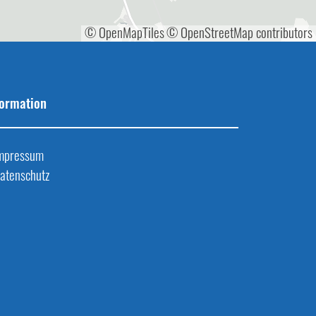
© OpenMapTiles
© OpenStreetMap contributors
formation
mpressum
atenschutz