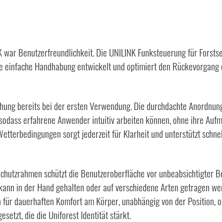
K war Benutzerfreundlichkeit. Die UNILINK Funksteuerung für Forstsei
ine einfache Handhabung entwickelt und optimiert den Rückevorgang
hung bereits bei der ersten Verwendung. Die durchdachte Anordnung 
sodass erfahrene Anwender intuitiv arbeiten können, ohne ihre A
etterbedingungen sorgt jederzeit für Klarheit und unterstützt schne
Schutzrahmen schützt die Benutzeroberfläche vor unbeabsichtigter Be
 kann in der Hand gehalten oder auf verschiedene Arten getragen we
für dauerhaften Komfort am Körper, unabhängig von der Position, ob
setzt, die die Uniforest Identität stärkt.