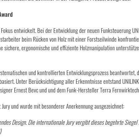
 Award
Fokus entwickelt. Bei der Entwicklung der neuen Funksteuerung UNI
tarbeiter beim Rücken von Holz mit einer Forstseilwinde konfrontie
ne sichere, ergonomische und effiziente Holzmanipulation unterstütz
ystematischen und kontrollierten Entwicklungsprozess beantwortet, 
 basiert. Unter Berücksichtigung aller Erkenntnisse entstand UNILI
igner Ernest Bevc und und dem Funk-Hersteller Terra Fernwirktec
t Jury und wurde mit besonderer Anerkennung ausgezeichnet:
endes Design. Die internationale Jury vergibt dieses begehrte Siegel
)